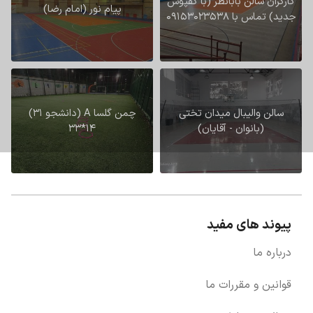
کارگران سالن بابانظر (با کفپوش
پیام نور (امام رضا)
جدید) تماس با 09153023538
سالن والیبال میدان تختی
چمن گلسا A (دانشجو 31)
(بانوان - آقایان)
14*33
پیوند های مفید
درباره ما
قوانین و مقررات ما