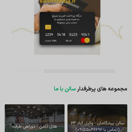
مجموعه های پرطرفدار
سالن با ما
سالن پیشگامان - وکیل آباد 64
هتل ثامن - دوراهی طرقبه
(تماس با 09155046696)