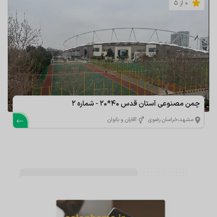
0 از 5
چمن مصنوعی آستان قدس 40*20 - شماره 2
مشهد،خراسان رضوی
آقایان و بانوان