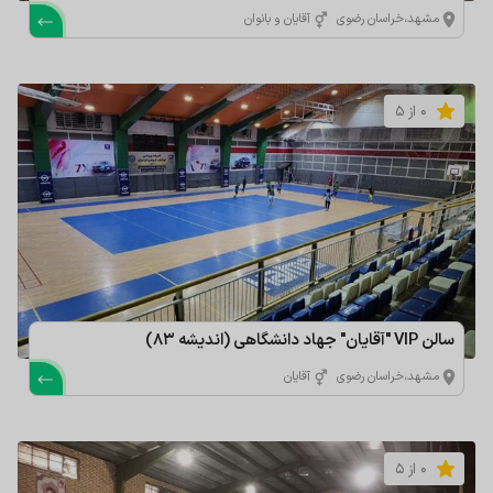
مشهد،خراسان رضوی
آقایان و بانوان
0 از 5
سالن VIP "آقایان" جهاد دانشگاهی (اندیشه 83)
مشهد،خراسان رضوی
آقایان
0 از 5