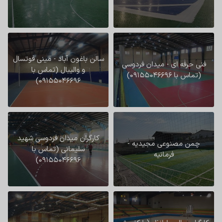
سالن باغون آباد - مینی فوتسال
فنی حرفه ای - میدان فردوسی
و والیبال (تماس با
(تماس با 09155046696)
09155046696)
کارگران میدان فردوسی شهید
چمن مصنوعی مجیدیه -
سلیمانی (تماس با
فرمانیه
09155046696)