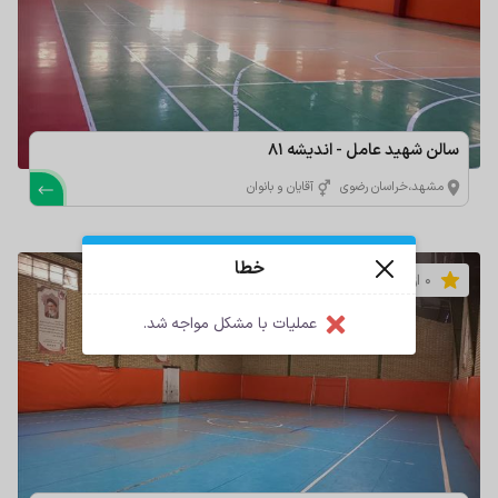
سالن شهید عامل - اندیشه 81
مشهد،خراسان رضوی
آقایان و بانوان
خطا
0 از 5
عملیات با مشکل مواجه شد.