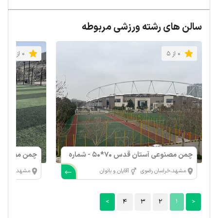
سالن های رشته ورزشی مربوطه
0 از 5
0 از 5
چمن مصنوعی آستان قدس 70*50 - شماره
چمن مصنوعی
3 بزرگ
مشهد،خراسان رضوی
آقایان و بانوان
مشهد،خراسان
>
4
3
2
1
<