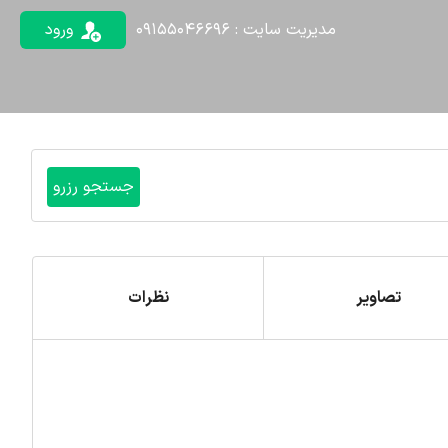
مدیریت سایت : 09155046696
ورود
تصاویر
نظرات