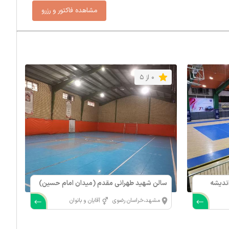
0 از 5
 (اندیشه
سالن شهید طهرانی مقدم (میدان امام حسین)
مشهد،خراسان رضوی
آقایان و بانوان