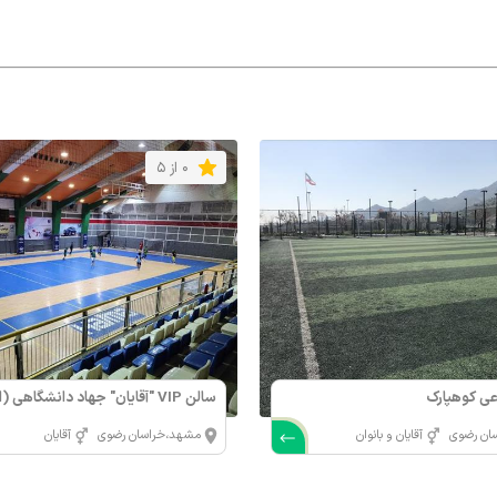
0 از 5
ی کوهپارک
سالن VIP "آقایان" جهاد دانشگاهی
83)
ان رضوی
آقایان و بانوان
مشهد،خراسان رضوی
آقایان