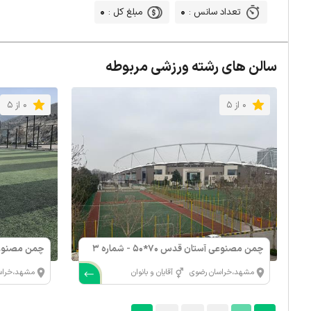
0
0
تعداد سانس :
مبلغ کل :
سالن های رشته ورزشی مربوطه
0 از 5
0 از 5
چمن مصنوعی آستان قدس 70*50 - شماره 3
چمن مصنوع
بزرگ
مشهد،خراسان رضوی
آقایان و بانوان
مشهد،خراس