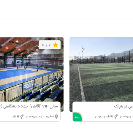
0 از 5
ی کوهپارک
سالن VIP "آقایان" جهاد دانشگاهی
83)
ان رضوی
آقایان و بانوان
مشهد،خراسان رضوی
آقایان