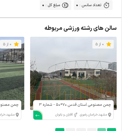
0
0
تعداد سانس :
مبلغ کل :
سالن های رشته ورزشی مربوطه
0 از 5
0 از 5
چمن مصنوعی آستان قدس 70*50 - شماره 3
چمن مصنوع
بزرگ
مشهد،خراسان رضوی
آقایان و بانوان
مشهد،خراس