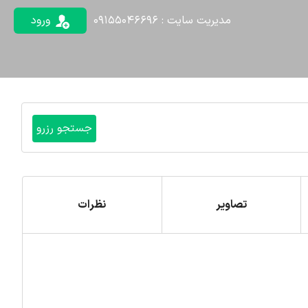
مدیریت سایت : 09155046696
ورود
تصاویر
نظرات