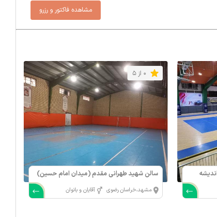
0 از 5
 (اندیشه
سالن شهید طهرانی مقدم (میدان امام حسین)
مشهد،خراسان رضوی
آقایان و بانوان